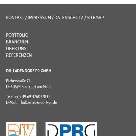
KONTAKT
/
IMPRESSUM
/
DATENSCHUTZ
/
SITEMAP
Navigation
PORTFOLIO
überspringen
BRANCHEN
ÜBER UNS
REFERENZEN
DR. LADENDORF PR GMBH
Färberstraße 71
D-60594 Frankfurt am Main
Telefon: + 49 69 4260278 0
E-Mail:
hallo@ladendorf-pr.de