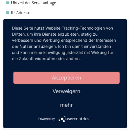
Uhrzeit der Serveranfrage
IP-Adresse
Eine Zusammenführung dieser Daten mit anderen Datenquellen wird
Diese Seite nutzt Website Tracking-Technologien von
nicht vorgenommen.
Dritten, um ihre Dienste anzubieten, stetig zu
verbessern und Werbung entsprechend der Interessen
Grundlage für die Datenverarbeitung ist Art. 6 Abs. 1 lit. f DSGVO,
der Nutzer anzuzeigen. Ich bin damit einverstanden
der die Verarbeitung von Daten zur Erfüllung eines Vertrags oder
und kann meine Einwilligung jederzeit mit Wirkung für
die Zukunft widerrufen oder ändern.
vorvertraglicher Maßnahmen gestattet.
4. ANALYSE TOOLS UND WERBUNG
Akzeptieren
GOOGLE ANALYTICS
Diese Website nutzt Funktionen des Webanalysedienstes Google
Verweigern
Analytics. Anbieter ist die Google Inc., 1600 Amphitheatre Parkway,
mehr
Mountain View, CA 94043, USA.
Google Analytics verwendet so genannte "Cookies". Das sind
Powered by
Textdateien, die auf Ihrem Computer gespeichert werden und die